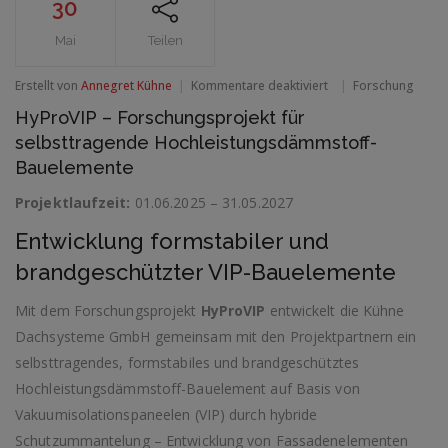
30
Mai
Teilen
für
Erstellt von
Annegret Kühne
Kommentare deaktiviert
Forschung
HyProVIP
HyProVIP – Forschungsprojekt für
–
Forschungsprojekt
selbsttragende Hochleistungsdämmstoff-
für
Bauelemente
selbsttragende
Hochleistungsdämms
Projektlaufzeit:
01.06.2025 – 31.05.2027
Bauelemente
Entwicklung formstabiler und
brandgeschützter VIP-Bauelemente
Mit dem Forschungsprojekt
HyProVIP
entwickelt die Kühne
Dachsysteme GmbH gemeinsam mit den Projektpartnern ein
selbsttragendes, formstabiles und brandgeschütztes
Hochleistungsdämmstoff-Bauelement auf Basis von
Vakuumisolationspaneelen (VIP) durch hybride
Schutzummantelung – Entwicklung von Fassadenelementen