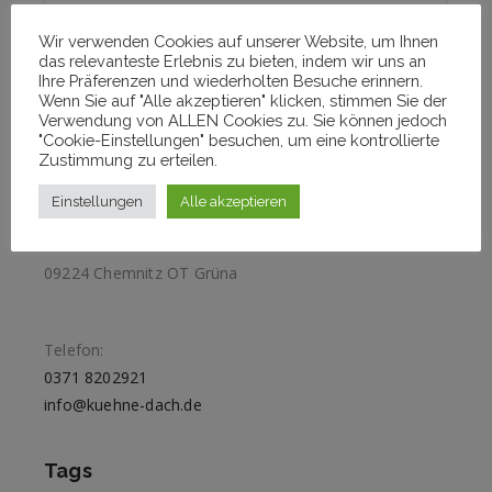
Wir verwenden Cookies auf unserer Website, um Ihnen
das relevanteste Erlebnis zu bieten, indem wir uns an
Aktuelle Projekte
Ihre Präferenzen und wiederholten Besuche erinnern.
Wenn Sie auf "Alle akzeptieren" klicken, stimmen Sie der
Verwendung von ALLEN Cookies zu. Sie können jedoch
"Cookie-Einstellungen" besuchen, um eine kontrollierte
Zustimmung zu erteilen.
Kontaktinformationen
Einstellungen
Alle akzeptieren
Addresse:
Feldstraße 44
09224 Chemnitz OT Grüna
Telefon:
0371 8202921
info@kuehne-dach.de
Tags