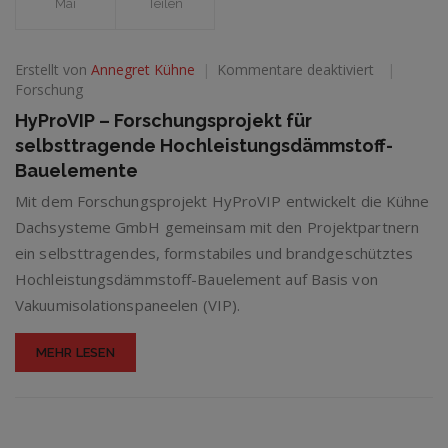
Mai
Teilen
für
Erstellt von
Annegret Kühne
Kommentare deaktiviert
HyProVIP
Forschung
–
HyProVIP – Forschungsprojekt für
Forschungs
selbsttragende Hochleistungsdämmstoff-
für
selbsttrag
Bauelemente
Hochleistu
Mit dem Forschungsprojekt HyProVIP entwickelt die Kühne
Bauelemen
Dachsysteme GmbH gemeinsam mit den Projektpartnern
ein selbsttragendes, formstabiles und brandgeschütztes
Hochleistungsdämmstoff-Bauelement auf Basis von
Vakuumisolationspaneelen (VIP).
MEHR LESEN