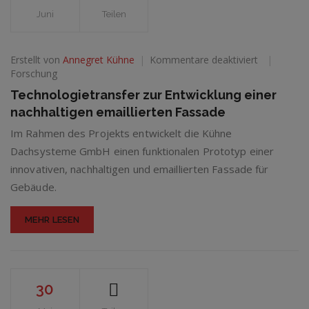
Juni
Teilen
für
Erstellt von
Annegret Kühne
Kommentare deaktiviert
Technologi
Forschung
zur
Technologietransfer zur Entwicklung einer
Entwicklun
nachhaltigen emaillierten Fassade
einer
nachhaltig
Im Rahmen des Projekts entwickelt die Kühne
emaillierten
Dachsysteme GmbH einen funktionalen Prototyp einer
Fassade
innovativen, nachhaltigen und emaillierten Fassade für
Gebäude.
MEHR LESEN
30