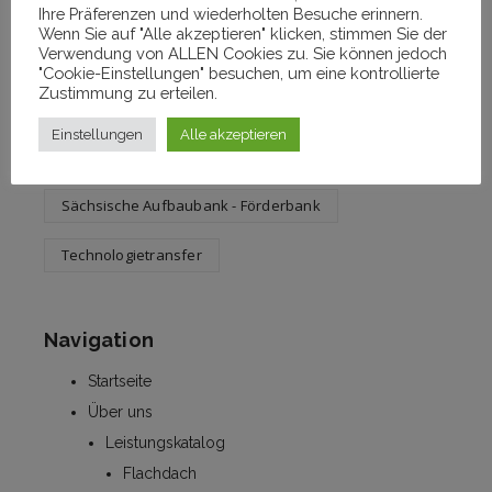
Ihre Präferenzen und wiederholten Besuche erinnern.
Wenn Sie auf "Alle akzeptieren" klicken, stimmen Sie der
Verwendung von ALLEN Cookies zu. Sie können jedoch
Tags
"Cookie-Einstellungen" besuchen, um eine kontrollierte
Zustimmung zu erteilen.
Brandschutz
Dämmstoff
Emaille
Einstellungen
Alle akzeptieren
Fassaden
HyProVIP
Sächsische Aufbaubank - Förderbank
Technologietransfer
Navigation
Startseite
Über uns
Leistungskatalog
Flachdach