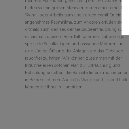
mehrere Funktionen gleichzeitig erfüllen. Zum Einen
bieten sie ein großen Mehrwert durch einen erhellten
Wohn- oder Arbeitsraum und sorgen damit für ein
angenehmes Raumklima, zum Anderen erfüllen sie
oftmals auch den Teil der Gebäudeentrauchung sollte
es einmal zu einem Brandfall kommen. Dabei sorgen
spezielle Schaltanlagen und passende Motoren für
eine zügige Öffnung der Anlagen um das Gebäude
rauchfrei zu halten. Wir können zusammen mit der
Industrie einen solchen Plan zur Entrauchung und
Belichtung erstellen, die Bauteile liefern, montieren u
in Betrieb nehmen. Auch das Warten und Instand halte
können wir Ihnen mit anbieten.