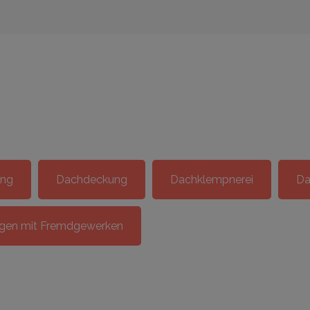
ung
Dachdeckung
Dachklempnerei
Da
ngen mit Fremdgewerken