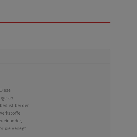
Diese
enge an
it ist bei der
Werkstoffe
zueinander,
r die verlegt