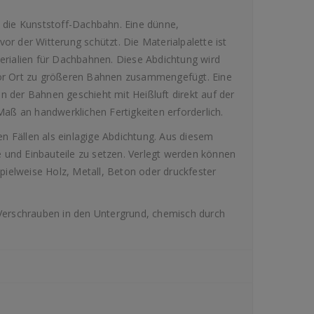
st die Kunststoff-Dachbahn. Eine dünne,
 vor der Witterung schützt. Die Materialpalette ist
rialien für Dachbahnen. Diese Abdichtung wird
 vor Ort zu größeren Bahnen zusammengefügt. Eine
en der Bahnen geschieht mit Heißluft direkt auf der
 M
aß an han
dwerklichen Fertigkeiten erforderlich.
n Fällen als einlagige Abdichtung. Aus diesem
e und Einbauteile zu setzen. Verlegt werden können
pielweise Holz, Metall, Beton oder druckfester
Verschrauben in den Untergrund, chemisch durch