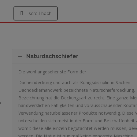
scroll hoch
Naturdachschiefer
Die wohl angesehenste Form der
Dacheindeckung und auch als Königsdisziplin in Sachen
Dachdeckerhandwerk bezeichnete Naturschieferdeckung. 
Bezeichnung hat die Deckungsart zu recht. Eine ganze M
n
handwerklichen Fähigkeiten und vorausschauender Kopfarbe
Verwendung naturbelassener Produkte notwendig. Diese 
unterscheiden sich meist in der Form und Beschaffenheit 
womit diese alle einzeln begutachtet werden müssen, bevo
werden. Die Natur ist nun mal keine genormte Maschine.