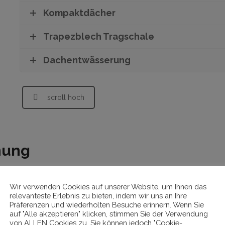
Kompaktdächer
Trapezblech Tragschale
Dachentwässerung
scroll hoch
hung
Wir verwenden Cookies auf unserer Website, um Ihnen das
relevanteste Erlebnis zu bieten, indem wir uns an Ihre
Dachfenster
Präferenzen und wiederholten Besuche erinnern. Wenn Sie
auf "Alle akzeptieren" klicken, stimmen Sie der Verwendung
von ALLEN Cookies zu. Sie können jedoch "Cookie-