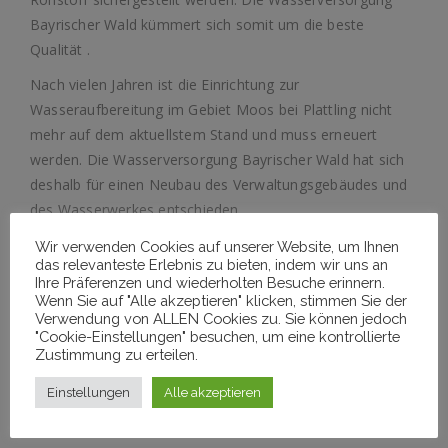
Bayrischer Wald kümmert sich somit um die beste
Qualität .
Nach vielen Jahren ist die Einrichtung zur
Wasseraufbereitung im Gebiet Moos bei Plattling nicht
mehr auf dem aktuellstem Stand und muss erneuert
werden. Die Wasserversorgung Bayrischer Wald hat sich
deshalb für einen Neubau des Verwaltungsgebäudes und
des Wasserwerkes entschieden.
Wir als Dachdeckerei waren an diesem Objekt
Wir verwenden Cookies auf unserer Website, um Ihnen
das relevanteste Erlebnis zu bieten, indem wir uns an
schlussendlich für die Sicherung des Gebäudes vor
Ihre Präferenzen und wiederholten Besuche erinnern.
Witterungseinflüssen von oben zuständig. Hergestellt
Wenn Sie auf "Alle akzeptieren" klicken, stimmen Sie der
wurde ein klassicher Flachdachaufbau mit einer
Verwendung von ALLEN Cookies zu. Sie können jedoch
"Cookie-Einstellungen" besuchen, um eine kontrollierte
Dampfsperrbahn aus Bitumen, einer Wärmedämmung
Zustimmung zu erteilen.
aus EPS und einer Dachabdichtung aus einer FPO
Kunststoffdachbahn. Der Untergrund war teilweise aus
Einstellungen
Alle akzeptieren
Holz und teilweise aus Beton.