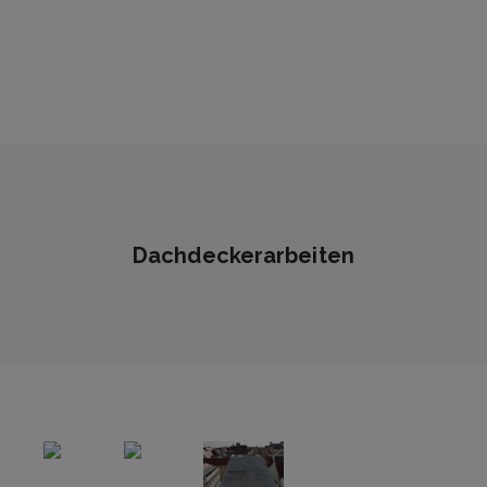
Dachdeckerarbeiten
Wasserwerk
ZeHs
TU BAF